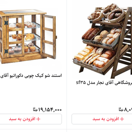
استند شو کیک چوبی دکوراتیو آقای 
وشگاهی آقای نجار مدل sf35
19,154,000
8,0
افزودن به سبد
افزودن به سبد