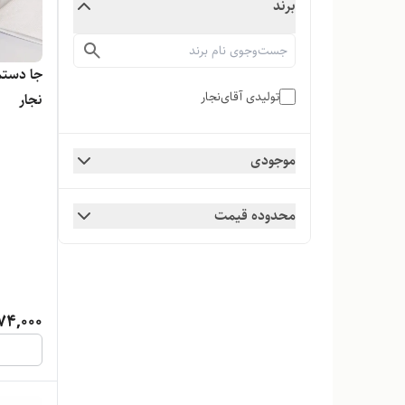
برند
جا دستم
تولیدی آقای‌نجار
نجار
موجودی
محدوده قیمت
74,000