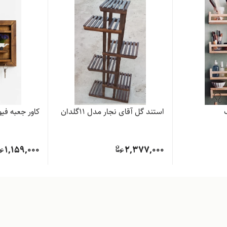
استند گل آقای نجار مدل ۱۱گلدان
کاور جعبه فیو
1,159,000
2,377,000