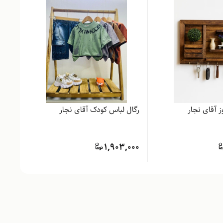
ز آقای نجار
رگال لباس کودک آقای نجار
استند
2,000
1,903,000