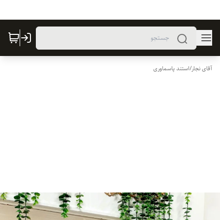
آقای نجار
/
استند پاسماوری