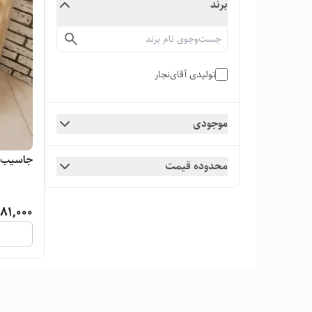
برند
تولیدی آقای‌نجار
موجودی
جاسیب زم
محدوده قیمت
81,000