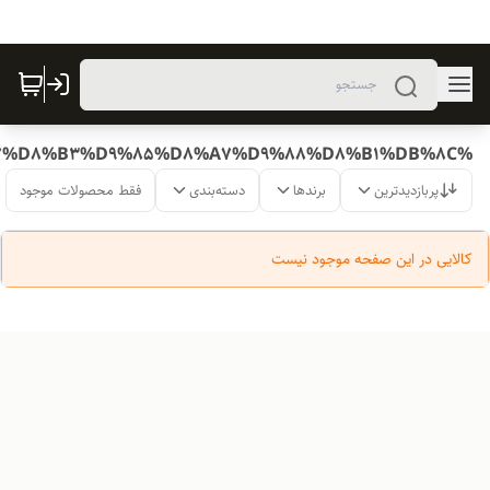
%D9%BE%D8%A7%D8%B3%D9%85%D8%A7%D9%88%D8%B1%DB%8C
پربازدیدترین
برندها
دسته‌بندی
فقط محصولات موجود
کالایی در این صفحه موجود نیست