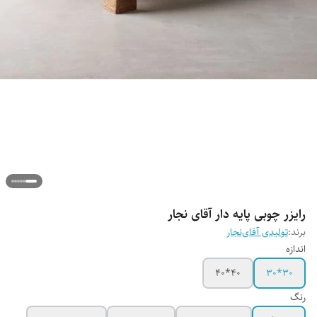
رایزر چوبی پایه دار آقای نجار
برند:
تولیدی آقای‌نجار
اندازه
40*40
۳۰*30
رنگ