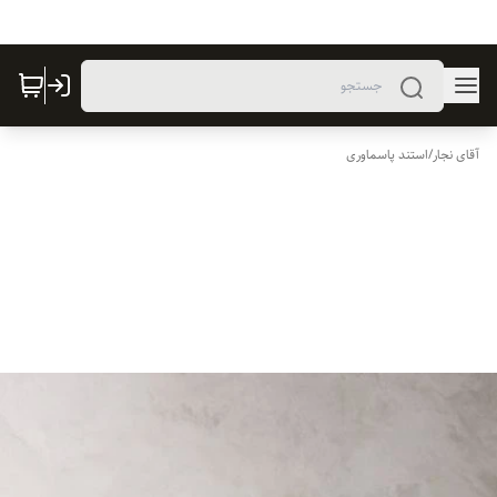
آقای نجار
/
استند پاسماوری