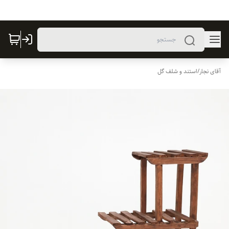
آقای نجار
/
استند و شلف گل