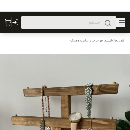
آقای نجار
/
استند جواهرات و ساعت وعینک