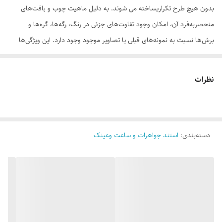
بدون هیچ طرح تکراریساخته می شوند. به دلیل ماهیت چوب و بافت‌های
منحصر‌به‌فرد آن، امکان وجود تفاوت‌های جزئی در رنگ، رگه‌ها، گره‌ها و
برش‌ها نسبت به نمونه‌های قبلی یا تصاویر موجود وجود دارد. این ویژگی‌ها
بخشی از اصالت و هویت چوب طبیعی است و به‌عنوان نقص یا ایراد محسوب
نمی‌شود. درواقع هر محصولی که دریافت می‌کنید خاص خود شماست و هیچ
نظرات
نمونه دیگری دقیقاً مثل اون وجود ندارد
دسته‌بندی
:
استند جواهرات و ساعت وعینک
لطفاً پیش از ثبت سفارش، تصاویر کارگاهی هر محصول را بررسی کنید. ثبت
سفارش به‌منزله‌ی پذیرش این موارد و آگاهی از ویژگی‌های طبیعی چوب هست