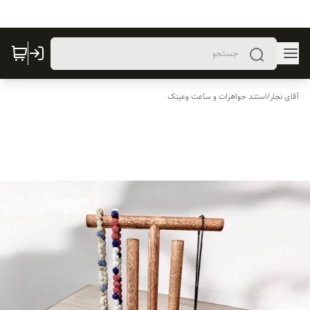
آقای نجار
/
استند جواهرات و ساعت وعینک