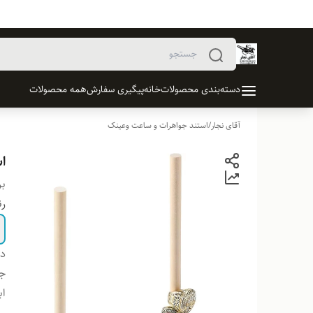
دسته‌بندی محصولات
خانه
پیگیری سفارش
همه محصولات
آقای نجار
/
استند جواهرات و ساعت وعینک
ا
بر
ر
دس
ج
اب