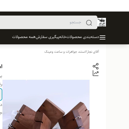
دسته‌بندی محصولات
خانه
پیگیری سفارش
همه محصولات
آقای نجار
/
استند جواهرات و ساعت وعینک
استند
بر
ر
دس
ج