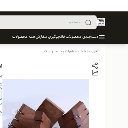
دسته‌بندی محصولات
خانه
پیگیری سفارش
همه محصولات
آقای نجار
/
استند جواهرات و ساعت وعینک
استند
بر
ر
دس
ج