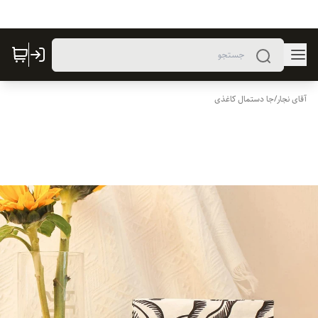
آقای نجار
/
جا دستمال کاغذی