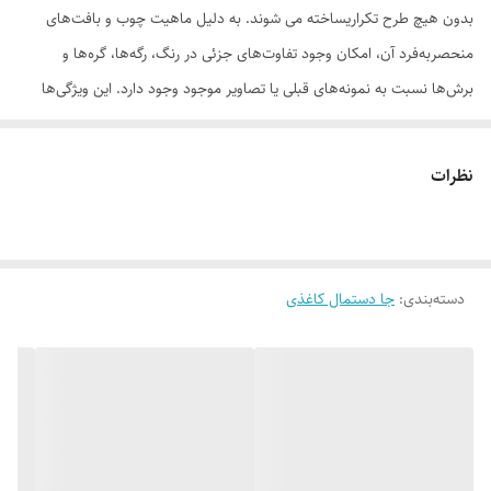
بدون هیچ طرح تکراریساخته می شوند. به دلیل ماهیت چوب و بافت‌های
منحصر‌به‌فرد آن، امکان وجود تفاوت‌های جزئی در رنگ، رگه‌ها، گره‌ها و
برش‌ها نسبت به نمونه‌های قبلی یا تصاویر موجود وجود دارد. این ویژگی‌ها
بخشی از اصالت و هویت چوب طبیعی است و به‌عنوان نقص یا ایراد محسوب
نمی‌شود. درواقع هر محصولی که دریافت می‌کنید خاص خود شماست و هیچ
نظرات
نمونه دیگری دقیقاً مثل اون وجود ندارد
دسته‌بندی
:
جا دستمال کاغذی
لطفاً پیش از ثبت سفارش، تصاویر کارگاهی هر محصول را بررسی کنید. ثبت
سفارش به‌منزله‌ی پذیرش این موارد و آگاهی از ویژگی‌های طبیعی چوب هست