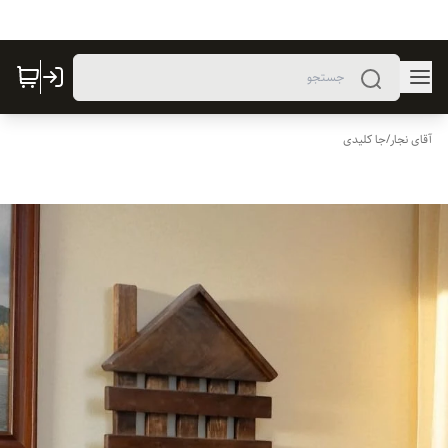
آقای نجار
/
جا کلیدی