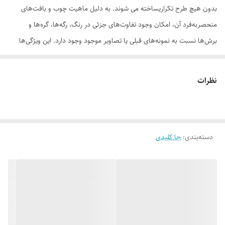
بدون هیچ طرح تکراریساخته می شوند. به دلیل ماهیت چوب و بافت‌های
منحصر‌به‌فرد آن، امکان وجود تفاوت‌های جزئی در رنگ، رگه‌ها، گره‌ها و
برش‌ها نسبت به نمونه‌های قبلی یا تصاویر موجود وجود دارد. این ویژگی‌ها
بخشی از اصالت و هویت چوب طبیعی است و به‌عنوان نقص یا ایراد محسوب
نمی‌شود. درواقع هر محصولی که دریافت می‌کنید خاص خود شماست و هیچ
نظرات
نمونه دیگری دقیقاً مثل اون وجود ندارد
دسته‌بندی
:
جا کلیدی
لطفاً پیش از ثبت سفارش، تصاویر کارگاهی هر محصول را بررسی کنید. ثبت
سفارش به‌منزله‌ی پذیرش این موارد و آگاهی از ویژگی‌های طبیعی چوب هست