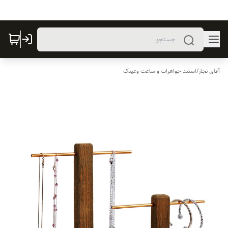
آقای نجار
/
استند جواهرات و ساعت وعینک