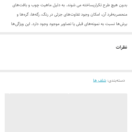
بدون هیچ طرح تکراریساخته می شوند. به دلیل ماهیت چوب و بافت‌های
منحصر‌به‌فرد آن، امکان وجود تفاوت‌های جزئی در رنگ، رگه‌ها، گره‌ها و
برش‌ها نسبت به نمونه‌های قبلی یا تصاویر موجود وجود دارد. این ویژگی‌ها
بخشی از اصالت و هویت چوب طبیعی است و به‌عنوان نقص یا ایراد محسوب
نمی‌شود. درواقع هر محصولی که دریافت می‌کنید خاص خود شماست و هیچ
نظرات
نمونه دیگری دقیقاً مثل اون وجود ندارد
دسته‌بندی
:
شلف ها
لطفاً پیش از ثبت سفارش، تصاویر کارگاهی هر محصول را بررسی کنید. ثبت
سفارش به‌منزله‌ی پذیرش این موارد و آگاهی از ویژگی‌های طبیعی چوب هست