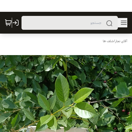
آقای نجار
/
شلف ها