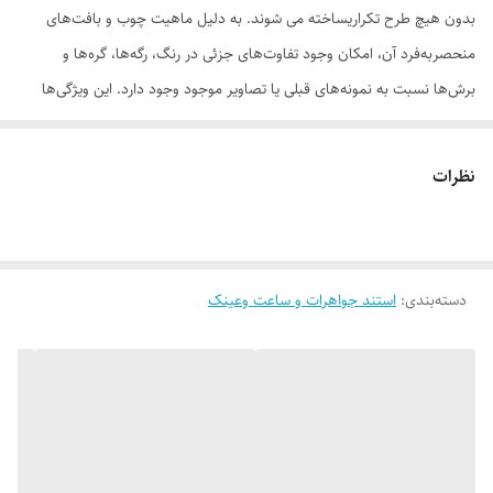
بدون هیچ طرح تکراریساخته می شوند. به دلیل ماهیت چوب و بافت‌های
منحصر‌به‌فرد آن، امکان وجود تفاوت‌های جزئی در رنگ، رگه‌ها، گره‌ها و
برش‌ها نسبت به نمونه‌های قبلی یا تصاویر موجود وجود دارد. این ویژگی‌ها
بخشی از اصالت و هویت چوب طبیعی است و به‌عنوان نقص یا ایراد محسوب
نمی‌شود. درواقع هر محصولی که دریافت می‌کنید خاص خود شماست و هیچ
نظرات
نمونه دیگری دقیقاً مثل اون وجود ندارد
دسته‌بندی
:
استند جواهرات و ساعت وعینک
لطفاً پیش از ثبت سفارش، تصاویر کارگاهی هر محصول را بررسی کنید. ثبت
سفارش به‌منزله‌ی پذیرش این موارد و آگاهی از ویژگی‌های طبیعی چوب هست