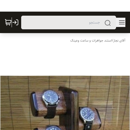
آقای نجار
/
استند جواهرات و ساعت وعینک