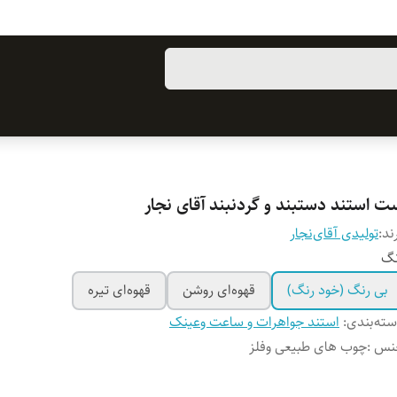
ت استند دستبند و گردنبند آقای نجار
ند:
تولیدی آقای‌نجار
نگ
بی رنگ (خود رنگ)
قهوه‌ای روشن
قهوه‌ای تیره
ته‌بندی
:
استند جواهرات و ساعت وعینک
نس
:
چوب های طبیعی وفلز