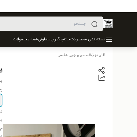
دسته‌بندی محصولات
خانه
پیگیری سفارش
همه محصولات
آقای نجار
/
اکسسوری چوبی عکاسی
فر
بر
ر
دس
بر
ج
اب