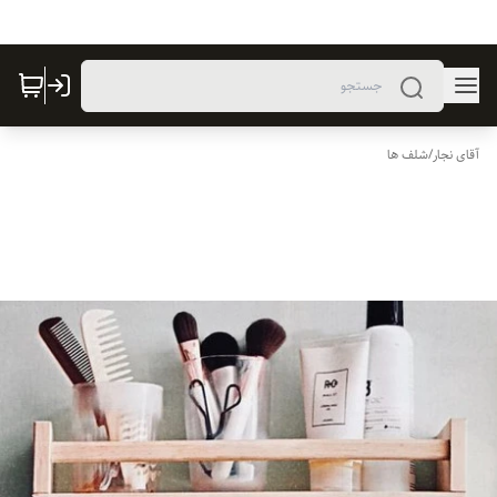
آقای نجار
/
شلف ها