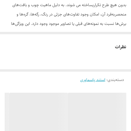
بدون هیچ طرح تکراریساخته می شوند. به دلیل ماهیت چوب و بافت‌های
منحصر‌به‌فرد آن، امکان وجود تفاوت‌های جزئی در رنگ، رگه‌ها، گره‌ها و
برش‌ها نسبت به نمونه‌های قبلی یا تصاویر موجود وجود دارد. این ویژگی‌ها
بخشی از اصالت و هویت چوب طبیعی است و به‌عنوان نقص یا ایراد محسوب
نمی‌شود. درواقع هر محصولی که دریافت می‌کنید خاص خود شماست و هیچ
نظرات
نمونه دیگری دقیقاً مثل اون وجود ندارد
دسته‌بندی
:
استند پاسماوری
لطفاً پیش از ثبت سفارش، تصاویر کارگاهی هر محصول را بررسی کنید. ثبت
سفارش به‌منزله‌ی پذیرش این موارد و آگاهی از ویژگی‌های طبیعی چوب هست