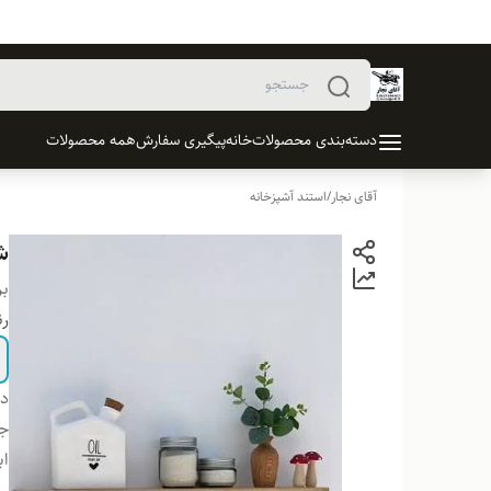
دسته‌بندی محصولات
خانه
پیگیری سفارش
همه محصولات
آقای نجار
/
استند آشپزخانه
شل
بر
ر
دس
ج
اب