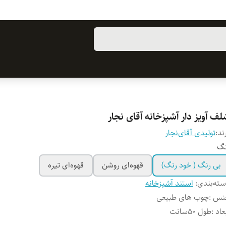
ف آویز دار آشپزخانه آقای نجار
ند:
تولیدی آقای‌نجار
نگ
بی رنگ ( خود رنگ)
قهوه‌ای روشن
قهوه‌ای تیره
ته‌بندی
:
استند آشپزخانه
نس
:
چوب های طبیعی
عاد
:
طول ۵۰سانت