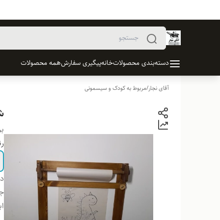
دسته‌بندی محصولات
خانه
پیگیری سفارش
همه محصولات
آقای نجار
/
مربوط به کودک و سیسمونی
ش
بر
ر
دس
ج
اب