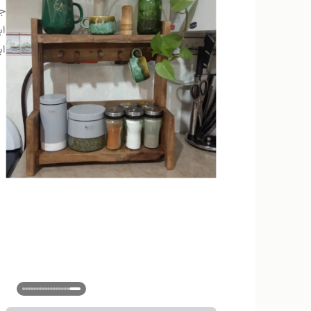
ج
اب
اب