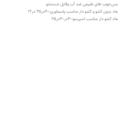
نس
:
چوب های طبیعی ضد آب وقابل شستشو
عاد بدون کشو و کشو دار مناسب پاسماوری
:
۴۰در۳۵ در۱۴
عاد کشو دار مناسب اسپرسو
:
۴۰در۴۰در۳۵