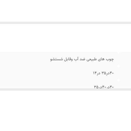
چوب های طبیعی ضد آب وقابل شستشو
۴۰در۳۵ در۱۴
۴۰در۴۰در۳۵