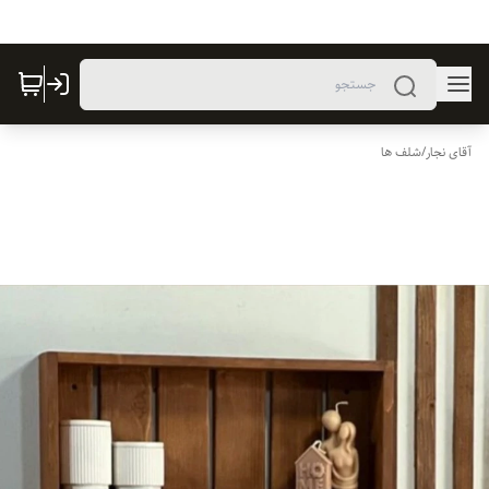
آقای نجار
/
شلف ها