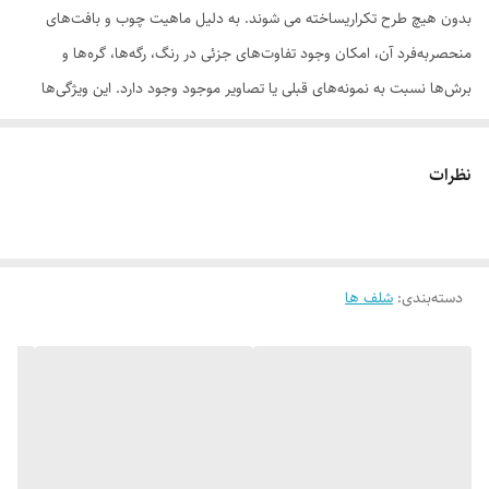
بدون هیچ طرح تکراریساخته می شوند. به دلیل ماهیت چوب و بافت‌های
منحصر‌به‌فرد آن، امکان وجود تفاوت‌های جزئی در رنگ، رگه‌ها، گره‌ها و
برش‌ها نسبت به نمونه‌های قبلی یا تصاویر موجود وجود دارد. این ویژگی‌ها
بخشی از اصالت و هویت چوب طبیعی است و به‌عنوان نقص یا ایراد محسوب
نمی‌شود. درواقع هر محصولی که دریافت می‌کنید خاص خود شماست و هیچ
نظرات
نمونه دیگری دقیقاً مثل اون وجود ندارد
دسته‌بندی
:
شلف ها
لطفاً پیش از ثبت سفارش، تصاویر کارگاهی هر محصول را بررسی کنید. ثبت
سفارش به‌منزله‌ی پذیرش این موارد و آگاهی از ویژگی‌های طبیعی چوب هست