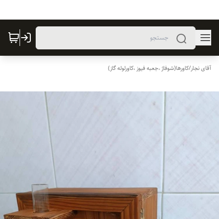
آقای نجار
/
کاورها(شوفاژ ،جعبه فیوز ،کاورلوله گاز)