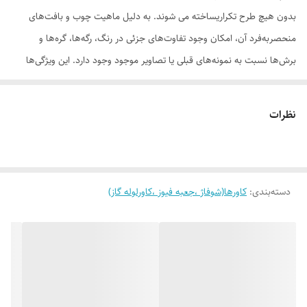
بدون هیچ طرح تکراریساخته می شوند. به دلیل ماهیت چوب و بافت‌های
منحصر‌به‌فرد آن، امکان وجود تفاوت‌های جزئی در رنگ، رگه‌ها، گره‌ها و
برش‌ها نسبت به نمونه‌های قبلی یا تصاویر موجود وجود دارد. این ویژگی‌ها
بخشی از اصالت و هویت چوب طبیعی است و به‌عنوان نقص یا ایراد محسوب
نمی‌شود. درواقع هر محصولی که دریافت می‌کنید خاص خود شماست و هیچ
نظرات
نمونه دیگری دقیقاً مثل اون وجود ندارد
دسته‌بندی
:
کاورها(شوفاژ ،جعبه فیوز ،کاورلوله گاز)
لطفاً پیش از ثبت سفارش، تصاویر کارگاهی هر محصول را بررسی کنید. ثبت
سفارش به‌منزله‌ی پذیرش این موارد و آگاهی از ویژگی‌های طبیعی چوب هست