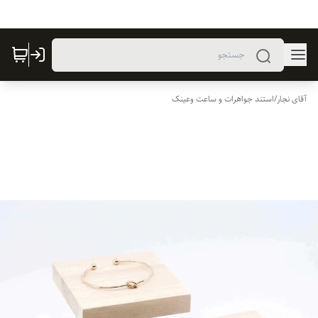
آقای نجار
/
استند جواهرات و ساعت وعینک