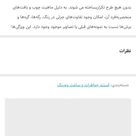
بدون هیچ طرح تکراریساخته می شوند. به دلیل ماهیت چوب و بافت‌های
منحصر‌به‌فرد آن، امکان وجود تفاوت‌های جزئی در رنگ، رگه‌ها، گره‌ها و
برش‌ها نسبت به نمونه‌های قبلی یا تصاویر موجود وجود دارد. این ویژگی‌ها
بخشی از اصالت و هویت چوب طبیعی است و به‌عنوان نقص یا ایراد محسوب
نمی‌شود. درواقع هر محصولی که دریافت می‌کنید خاص خود شماست و هیچ
نظرات
نمونه دیگری دقیقاً مثل اون وجود ندارد
دسته‌بندی
:
استند جواهرات و ساعت وعینک
لطفاً پیش از ثبت سفارش، تصاویر کارگاهی هر محصول را بررسی کنید. ثبت
سفارش به‌منزله‌ی پذیرش این موارد و آگاهی از ویژگی‌های طبیعی چوب هست