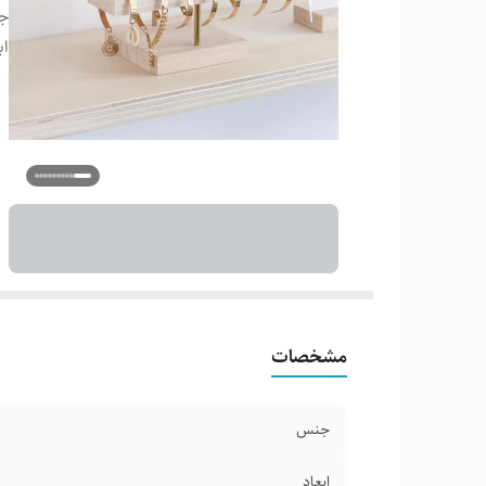
ج
اب
مشخصات
جنس
ابعاد