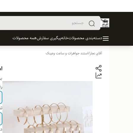
دسته‌بندی محصولات
خانه
پیگیری سفارش
همه محصولات
آقای نجار
/
استند جواهرات و ساعت وعینک
ا
بر
ر
تع
دس