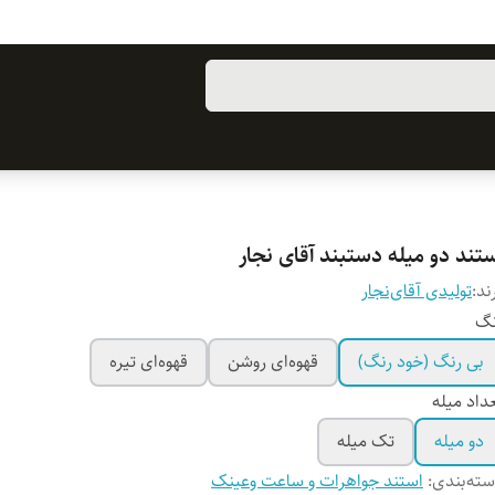
ستند دو میله دستبند آقای نجار
ند:
تولیدی آقای‌نجار
نگ
بی رنگ (خود رنگ)
قهوه‌ای روشن
قهوه‌ای تیره
داد میله
دو میله
تک میله
ته‌بندی
:
استند جواهرات و ساعت وعینک