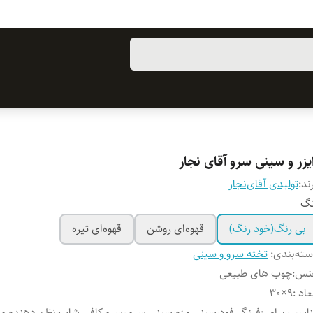
یزر و سینی سرو آقای نجار
ند:
تولیدی آقای‌نجار
نگ
بی رنگ(خود رنگ)
قهوه‌ای روشن
قهوه‌ای تیره
ته‌بندی
:
تخته سرو و سینی
نس
:
چوب های طبیعی
عاد
:
۹×۳۰
اسب برای
:
فینگر فود،سینی مزه،سینی سرو ،سرو کافی شاپ،نظم دهنده و .