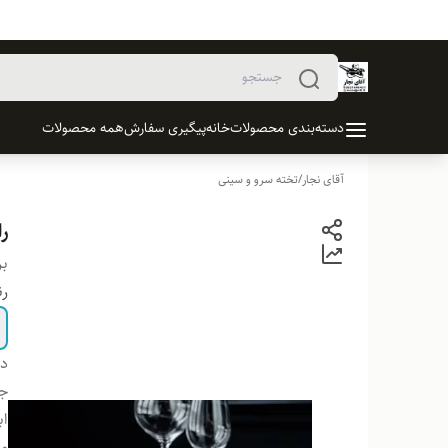
دسته‌بندی محصولات
خانه
پیگیری سفارش
همه محصولات
آقای نجار
/
تخته سرو و سینی
را
بر
ر
دس
ج
اب
من