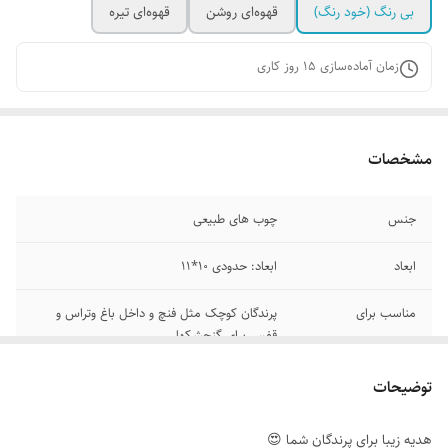
بی رنگ (خود رنگ)
قهوه‌ای روشن
قهوه‌ای تیره
زمان آماده‌سازی
15
روز کاری
مشخصات
جنس
چوب های طبیعی
ابعاد
ابعاد: حدودی 10*11
مناسب برای
پرندگان کوچک مثل فنچ و داخل باغ وتراس و
قفس برای گنجشکها
توضیحات
هدیه زیبا برای پرندگان شما 😍