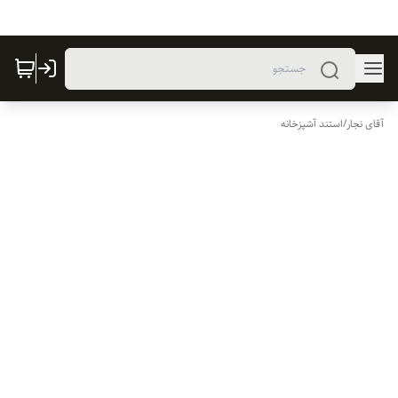
آقای نجار
/
استند آشپزخانه