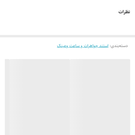
نظرات
لطفاً پیش از ثبت سفارش، تصاویر کارگاهی هر محصول را بررسی کنید. ثبت
دسته‌بندی
:
استند جواهرات و ساعت وعینک
سفارش به‌منزله‌ی پذیرش این موارد و آگاهی از ویژگی‌های طبیعی چوب هست