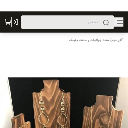
آقای نجار
/
استند جواهرات و ساعت وعینک