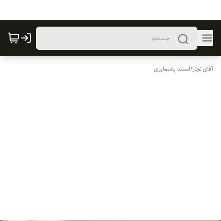
آقای نجار
/
استند پاسماوری