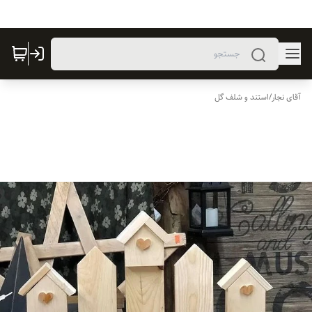
آقای نجار
/
استند و شلف گل