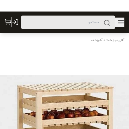
آقای نجار
/
استند آشپزخانه