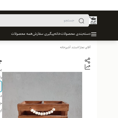
دسته‌بندی محصولات
خانه
پیگیری سفارش
همه محصولات
آقای نجار
/
استند آشپزخانه
ج
بر
ر
دس
ج
اب