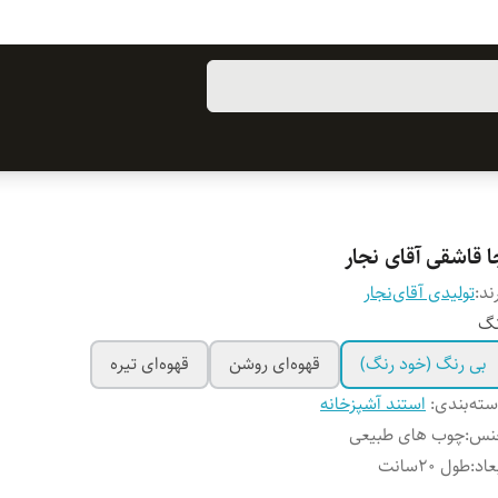
ا قاشقی آقای نجار
ند:
تولیدی آقای‌نجار
نگ
بی رنگ (خود رنگ)
قهوه‌ای روشن
قهوه‌ای تیره
ته‌بندی
:
استند آشپزخانه
نس
:
چوب های طبیعی
عاد
:
طول ۲۰سانت