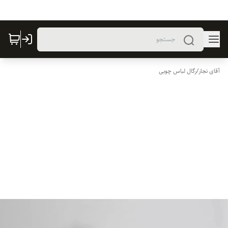
آقای نجار
/
رگال لباس چوبی