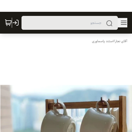
آقای نجار
/
استند پاسماوری