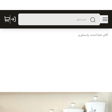
آقای نجار
/
استند پاسماوری