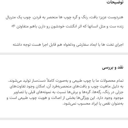
توضیحات
ابعاد سایز سه
۷۰×۱۳۰
هنردوست عزیز؛ بافت، رنگ و گره چوب ها منحصر به فردن. چوب یک متریال
زنده ست و مثل انسانها که اثر انگشت خودشون رو دارن باهم متفاوتن 🌱
اجرای تخت ها با ابعاد سفارشی ودلخواه هم قابل اجرا هست توجه داشته
باشید که ابعاد سفارشی مختص به خودتان هست و شخص دیگری با ابعاد
شما سفارش نخواهد داد پس دقت کافی داشته باشید و جهت راهنمایی با
نقد و بررسی
پشتیبانی واتس اپ هماهنگ‌ کنید تا راهنمایی دقیق در انتخاب شود ابعاد
تمام محصولات ما با چوب طبیعی و به‌صورت کاملاً دست‌ساز تولید می‌شوند.
سفارشی قابل مرجوع نمی‌باشد
به دلیل ماهیت چوب و بافت‌های منحصر‌به‌فرد آن، امکان وجود تفاوت‌های
جزئی در رنگ، رگه‌ها، گره‌ها و برش‌ها نسبت به نمونه‌های قبلی یا تصاویر
موجود وجود دارد. این ویژگی‌ها بخشی از اصالت و هویت چوب طبیعی است و
تخت ها به صورت مونتاژی ارسال میشه که هم درحمل اسیب نبیند هم هزینه
به‌عنوان نقص یا ایراد محسوب نمی‌شود.
پستی کاهش یابد و نیاز به یک چهارسو هست جهت سرهم کردن
لطفاً پیش از ثبت سفارش، تصاویر کارگاهی هر محصول را بررسی کنید. ثبت