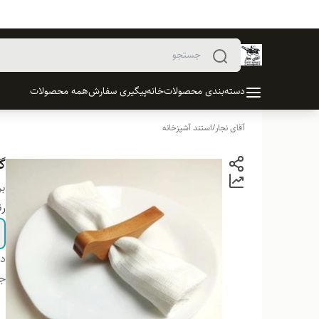
دسته‌بندی محصولات
خانه
پیگیری سفارش
همه محصولات
آقای نجار
/
استند آشپزخانه
گج
بر
ر
دس
ج