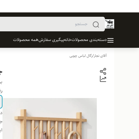
دسته‌بندی محصولات
خانه
پیگیری سفارش
همه محصولات
آقای نجار
/
رگال لباس چوبی
ج
بر
ر
دس
ج
اب