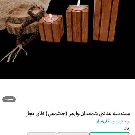
ست سه عددی شمعدان،وارمر (جاشمعی) آقای نجار
برند:
تولیدی آقای‌نجار
رنگ