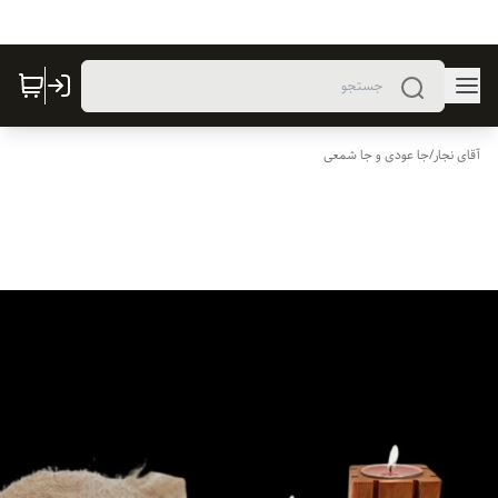
آقای نجار
/
جا عودی و جا شمعی