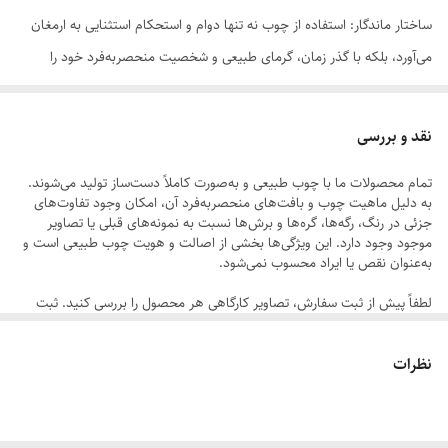
ساختار ماندگار: استفاده از چوب نه تنها دوام و استحکام استثنایی به ارمغان
می‌آورد، بلکه با گذر زمان، گرمای طبیعی و شخصیت منحصربه‌فرد خود را
بیشتر نمایان می‌کند.
نقد و بررسی
دکوراسیون چندوجهی: سبک میسیون به‌خاطر سادگی باشکوه ، به راحتی با
تمام محصولات ما با چوب طبیعی و به‌صورت کاملاً دست‌ساز تولید می‌شوند.
سبک‌های مختلف از کلاسیک گرفته تا مدرن هماهنگ می‌شود و تبدیل به
به دلیل ماهیت چوب و بافت‌های منحصر‌به‌فرد آن، امکان وجود تفاوت‌های
نقطه کانونی اتاق می‌گردد.
جزئی در رنگ، رگه‌ها، گره‌ها و برش‌ها نسبت به نمونه‌های قبلی یا تصاویر
موجود وجود دارد. این ویژگی‌ها بخشی از اصالت و هویت چوب طبیعی است و
به‌عنوان نقص یا ایراد محسوب نمی‌شود.
کاربردی هوشمندانه: با ابعاد بهینه، فضای کافی برای تلفن ثابت، دفترچه یا یک
لطفاً پیش از ثبت سفارش، تصاویر کارگاهی هر محصول را بررسی کنید. ثبت
گلدان کوچک را روی سطح خود فراهم می‌کند، در حالی که فضای پشت درب
سفارش به‌منزله‌ی پذیرش این موارد و آگاهی از ویژگی‌های طبیعی چوب هست
مخفی آن، برای ذخیره‌سازی وسایلی که می‌خواهید در دسترس اما دور از دید
نظرات
باشند، ایده‌آل است.
💡 ایده‌هایی برای جاگیری در دکوراسیون: