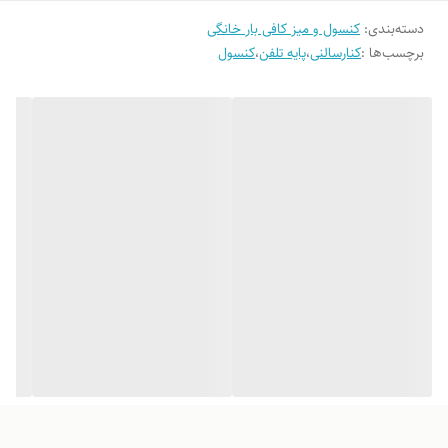
دسته‌بندی
:
کنسول و میز کافی بار خانگی
برچسب‌ها :
کنارسالنی
،
پایه تلفن
،
کنسول
در راهرو یا ورودی: به عنوان یک میز کنسول (Console Table)، مکانی برای
کلیدها، کیف پول و تلفن ثابت، همراه با یک آیینه دیواری بالای آن.
کنار مبل یا صندلی راحتی: به عنوان یک میز کناری (Side Table) شیک برای
قرار دادن کتاب، فنجان چای یا چراغ مطالعه.
در دفتر کار شخصی: میزکاری کوچک برای تلفن، لوازم التحریر و ایجاد حس
جداسازی فضای کاری.
نحوه نگهداری و تمیزکردن محصول چگونه است؟ برای حفظ زیبایی چوب،