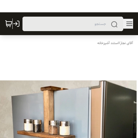
آقای نجار
/
استند آشپزخانه