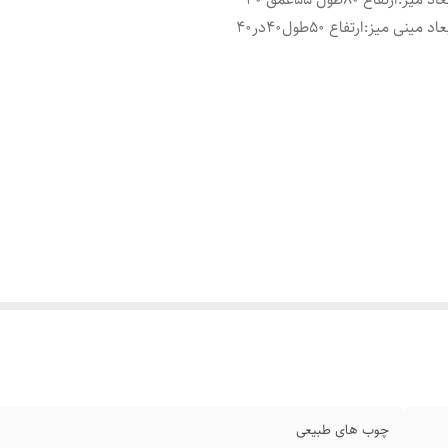
عاد مینی میز
:
ارتفاع 50طول40در40
چوب های طبیعی