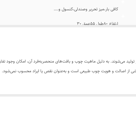
کافی بار،میز تحریر وصندلی،کنسول و....
ارتفاع 80طول 55عمق 30
ارتفاع 50طول40در40
ولید می‌شوند. به دلیل ماهیت چوب و بافت‌های منحصر‌به‌فرد آن، امکان وجود تفاوت
 بخشی از اصالت و هویت چوب طبیعی است و به‌عنوان نقص یا ایراد محسوب نمی‌شود.
رسی کنید. ثبت سفارش به‌منزله‌ی پذیرش این موارد و آگاهی از ویژگی‌های طبیعی 