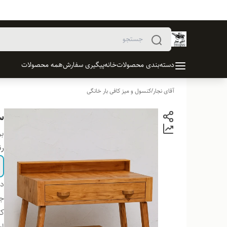
دسته‌بندی محصولات
خانه
پیگیری سفارش
همه محصولات
آقای نجار
/
کنسول و میز کافی بار خانگی
س
بر
ر
دس
ج
کا
اب