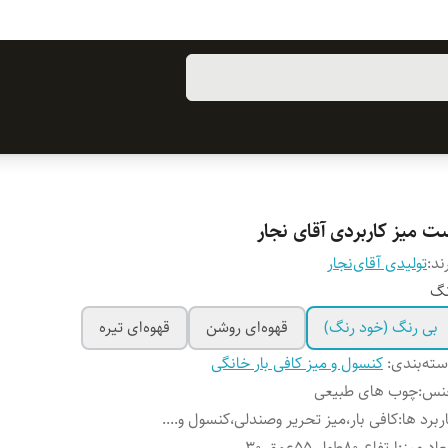
ت میز کاربردی آقای نجار
ند:
تولیدی آقای‌نجار
نگ
بی رنگ (خود رنگ)
قهوه‌ای روشن
قهوه‌ای تیره
ته‌بندی
:
کنسول و میز کافی بار خانگی
نس
:
چوب های طبیعی
ربرد ها
:
کافی بار،میز تحریر وصندلی،کنسول و....
عاد میز
:
ارتفاع 80طول 55عمق 30