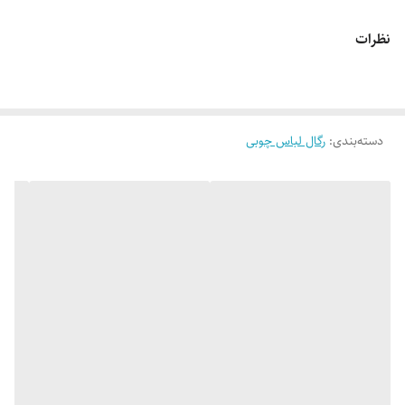
لطفاً پیش از ثبت سفارش، تصاویر کارگاهی هر محصول را بررسی کنید. ثبت
نظرات
سفارش به‌منزله‌ی پذیرش این موارد و آگاهی از ویژگی‌های طبیعی چوب هست
دسته‌بندی
:
رگال لباس چوبی