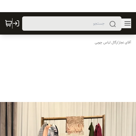
آقای نجار
/
رگال لباس چوبی