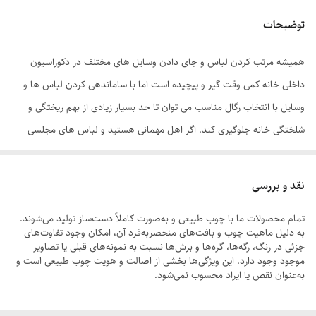
توضیحات
همیشه مرتب کردن لباس و جای دادن وسایل های مختلف در دکوراسیون
داخلی خانه کمی وقت گیر و پیچیده است اما با ساماندهی کردن لباس ها و
وسایل با انتخاب رگال مناسب می توان تا حد بسیار زیادی از بهم ریختگی و
شلختگی خانه جلوگیری کند. اگر اهل مهمانی هستید و لباس های مجلسی
زیاد دارید این رگال مناسب خودِ خودِ شماست. طیف رنگی متنوع حتی می
تواند لباس های شما را به شکل یک آیتم تزئینی در اتاقتان دربیاورید. برای
نقد و بررسی
مهمانی بعدی هم خیلی راحت تر می توانید تصمیم بگیرید که چی بپوشید این
تمام محصولات ما با چوب طبیعی و به‌صورت کاملاً دست‌ساز تولید می‌شوند.
رگال با استفاده از چوب های طبیعی وبه صورت مونتاژی ساخته شده است که
به دلیل ماهیت چوب و بافت‌های منحصر‌به‌فرد آن، امکان وجود تفاوت‌های
به سادگی هرچه تمام تر باز و بسته می شود همچنین در قسمت پایین این
جزئی در رنگ، رگه‌ها، گره‌ها و برش‌ها نسبت به نمونه‌های قبلی یا تصاویر
موجود وجود دارد. این ویژگی‌ها بخشی از اصالت و هویت چوب طبیعی است و
رگال طبقه‌ای جهت قرار دادن کیف و کفش تعبیه شده که کارآیی این رگال را
به‌عنوان نقص یا ایراد محسوب نمی‌شود.
بیشتر می‌کند.