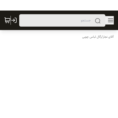
آقای نجار
/
رگال لباس چوبی