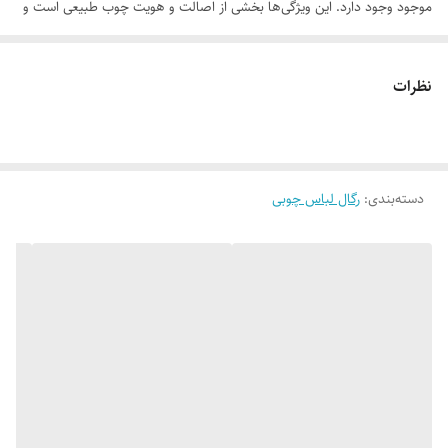
موجود وجود دارد. این ویژگی‌ها بخشی از اصالت و هویت چوب طبیعی است و
به‌عنوان نقص یا ایراد محسوب نمی‌شود.
نظرات
لطفاً پیش از ثبت سفارش، تصاویر کارگاهی هر محصول را بررسی کنید. ثبت
دسته‌بندی
:
رگال لباس چوبی
سفارش به‌منزله‌ی پذیرش این موارد و آگاهی از ویژگی‌های طبیعی چوب هست
اتصالات به صورت مونتاژی هست که هر زمان بخواهید قابل باز شدن