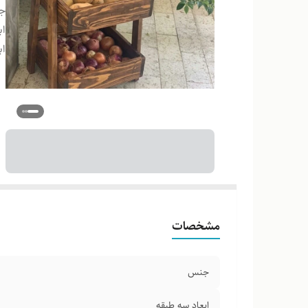
ج
اب
اب
مشخصات
جنس
ابعاد سه طبقه